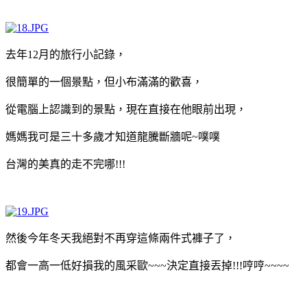
去年12月的旅行小記錄，
很簡單的一個景點，但小布滿滿的歡喜，
從電腦上認識到的景點，現在直接在他眼前出現，
媽媽我可是三十多歲才知道龍騰斷牆呢~噗噗
台灣的美真的走不完哪!!!
然後今年冬天我絕對不再穿這條兩件式褲子了，
都會一高一低好損我的風采歐~~~決定直接丟掉!!!哼哼~~~~