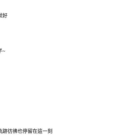
就好
子~
軌跡彷彿也停留在這一刻