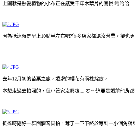
上圖就是熱愛植物的小布正在感受千年木葉片的喜悅!哈哈哈
因為抵達時是早上10點半左右吧?很多店家都還沒營業，卻也更
去年12月初的苗栗之旅，遠處的櫻花有兩株綻放，
本想走過去拍照的，但小管家沒興趣.....ㄜ~~這要是婚前他背
抵達時剛好一群團體客團拍，等了一下下終於等到一小個角落