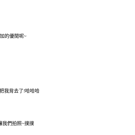
加的優閒呢~
都把我背去了!哈哈哈
讓我們拍照~撲撲