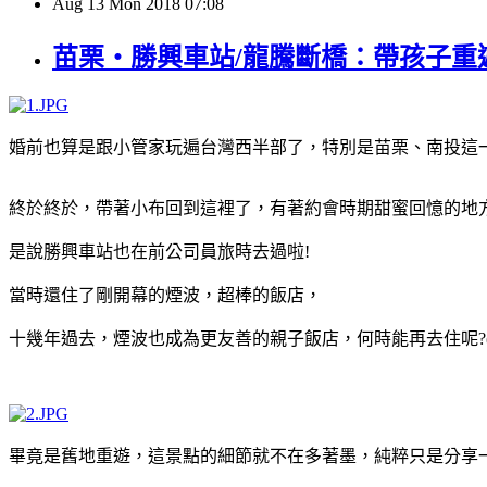
Aug
13
Mon
2018
07:08
苗栗・勝興車站/龍騰斷橋：帶孩子重
婚前也算是跟小管家玩遍台灣西半部了，特別是苗栗、南投這
終於終於，帶著小布回到這裡了，有著約會時期甜蜜回憶的地
是說勝興車站也在前公司員旅時去過啦!
當時還住了剛開幕的煙波，超棒的飯店，
十幾年過去，煙波也成為更友善的親子飯店，何時能再去住呢?(
畢竟是舊地重遊，這景點的細節就不在多著墨，純粹只是分享一