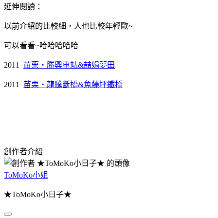
延伸閱讀：
以前介紹的比較細，人也比較年輕歐~
可以看看~哈哈哈哈哈
2011
苗栗・勝興車站&喆娟夢田
2011
苗栗・龍騰斷橋&魚藤坪鐵橋
創作者介紹
ToMoKo小姐
★ToMoKo小日子★